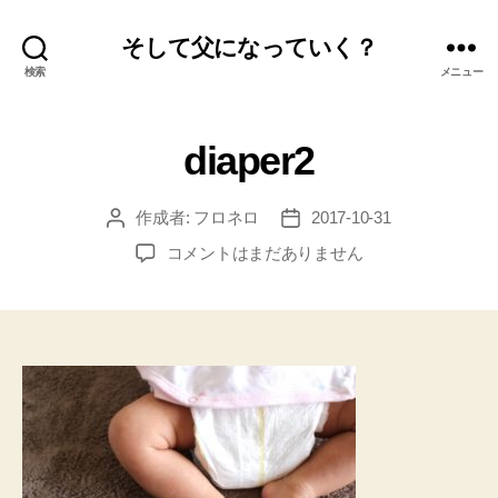
そして父になっていく？
検索
メニュー
diaper2
作成者:
フロネロ
2017-10-31
投
投
稿
稿
diaper2
コメントはまだありません
者
日
へ
の