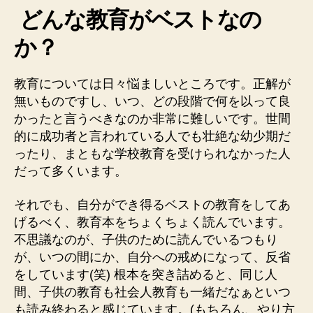
どんな教育がベストなの
の
教
か？
育
論
に
教育については日々悩ましいところです。正解が
一
無いものですし、いつ、どの段階で何を以って良
児
かったと言うべきなのか非常に難しいです。世間
の
的に成功者と言われている人でも壮絶な幼少期だ
父
が
ったり、まともな学校教育を受けられなかった人
思
だって多くいます。
う
こ
それでも、自分ができ得るベストの教育をしてあ
と！
げるべく、教育本をちょくちょく読んでいます。
へ
不思議なのが、子供のために読んでいるつもり
の
が、いつの間にか、自分への戒めになって、反省
をしています(笑) 根本を突き詰めると、同じ人
間、子供の教育も社会人教育も一緒だなぁといつ
も読み終わると感じています。(もちろん、やり方