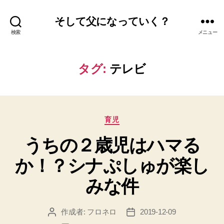
そして父になっていく？
検索
メニュー
タグ:
テレビ
カ
育児
テ
うちの２歳児はハマる
ゴ
リ
か！？シナぷしゅが楽し
ー
みな件
作成者:
フロネロ
2019-12-09
投
投
稿
稿