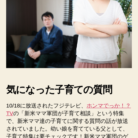
目
を
育
て
る
方
法！？
ホ
ン
マ
で
っ
気になった子育ての質問
か
TV(10/18)
を
10/18に放送されたフジテレビ、
ホンマでっか！？
見
TV
の「新米ママ軍団が子育て相談」という特集
て
で、新米ママ達の子育てに関する質問の話が放送
父
が
されていました。幼い娘を育てている父として、
思
子育て特集は要チェックです！新米ママ軍団のゲ