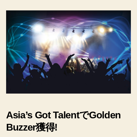
っ
て
誰？
ア
キ
ラ・
コ
ン
チ
ネ
ン
タ
ル・
フ
ィ
ー
Asia’s Got TalentでGolden
バ
ー
Buzzer獲得!
さ
ん