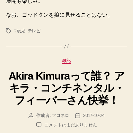
展開も楽しみ。
なお、ゴッドタンを娘に見せることはない。
2歳児
,
テレビ
タ
グ
カ
雑記
テ
Akira Kimuraって誰？ ア
ゴ
リ
キラ・コンチネンタル・
ー
フィーバーさん快挙！
作成者:
フロネロ
2017-10-24
投
投
稿
稿
Akira
コメントはまだありません
者
日
Kimura