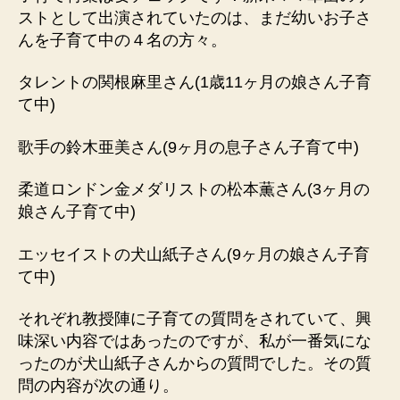
っ
ストとして出演されていたのは、まだ幼いお子さ
た
んを子育て中の４名の方々。
こ
と
タレントの関根麻里さん(1歳11ヶ月の娘さん子育
へ
て中)
の
歌手の鈴木亜美さん(9ヶ月の息子さん子育て中)
柔道ロンドン金メダリストの松本薫さん(3ヶ月の
娘さん子育て中)
エッセイストの犬山紙子さん(9ヶ月の娘さん子育
て中)
それぞれ教授陣に子育ての質問をされていて、興
味深い内容ではあったのですが、私が一番気にな
ったのが犬山紙子さんからの質問でした。その質
問の内容が次の通り。