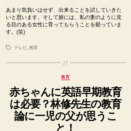
あまり気負いはせず、出来ることを試していきた
いと思います。そして娘には、私の妻のように見
る目のある女性に育ってもらうことを願っていま
す。(笑)
テレビ
,
教育
タ
グ
カ
教育
テ
赤ちゃんに英語早期教育
ゴ
リ
は必要？林修先生の教育
ー
論に一児の父が思うこ
と！