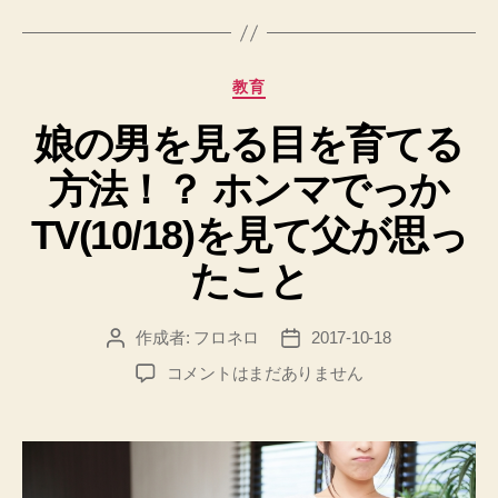
グ
カ
教育
テ
娘の男を見る目を育てる
ゴ
リ
方法！？ ホンマでっか
ー
TV(10/18)を見て父が思っ
たこと
作成者:
フロネロ
2017-10-18
投
投
稿
稿
娘
コメントはまだありません
者
日
の
男
を
見
る