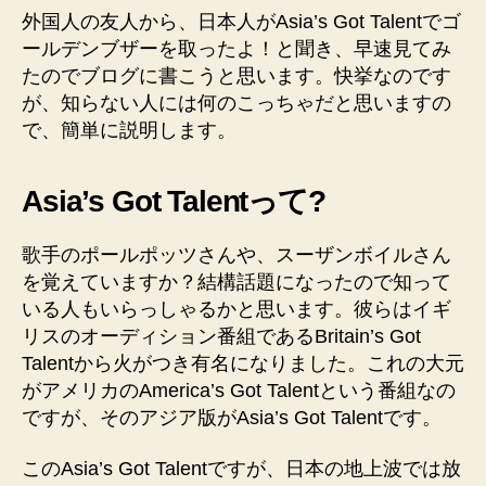
快
外国人の友人から、日本人がAsia’s Got Talentでゴ
挙！
ールデンブザーを取ったよ！と聞き、早速見てみ
へ
たのでブログに書こうと思います。快挙なのです
の
が、知らない人には何のこっちゃだと思いますの
で、簡単に説明します。
Asia’s Got Talentって?
歌手のポールポッツさんや、スーザンボイルさん
を覚えていますか？結構話題になったので知って
いる人もいらっしゃるかと思います。彼らはイギ
リスのオーディション番組であるBritain’s Got
Talentから火がつき有名になりました。これの大元
がアメリカのAmerica’s Got Talentという番組なの
ですが、そのアジア版がAsia’s Got Talentです。
このAsia’s Got Talentですが、日本の地上波では放