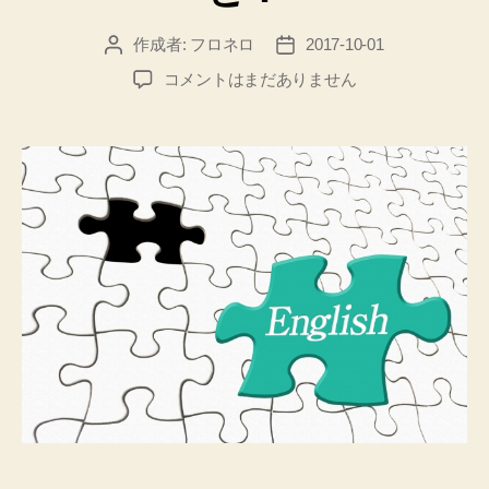
作成者:
フロネロ
2017-10-01
投
投
稿
稿
赤
コメントはまだありません
者
日
ち
ゃ
ん
に
英
語
早
期
教
育
は
必
要？
林
修
先
生