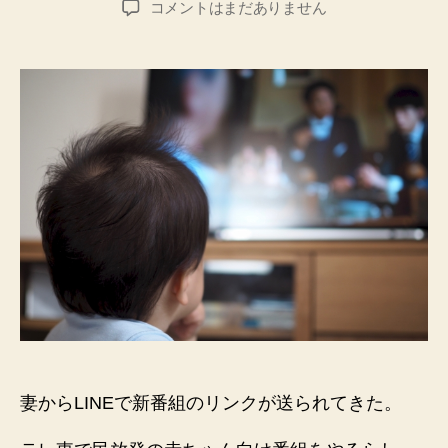
う
コメントはまだありません
者
日
ち
の
２
歳
児
は
ハ
マ
る
か！？
シ
ナ
ぷ
し
ゅ
が
楽
妻からLINEで新番組のリンクが送られてきた。
し
み
な