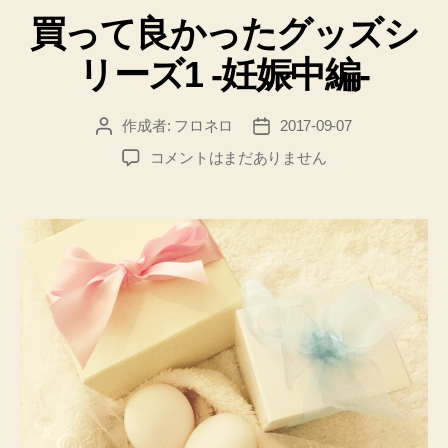
テ
買って良かったグッズシ
ゴ
リ
リーズ1 -妊娠中編-
ー
作成者:
フロネロ
2017-09-07
投
投
稿
稿
買
コメントはまだありません
者
日
っ
て
良
か
っ
た
グ
ッ
ズ
シ
リ
ー
ズ