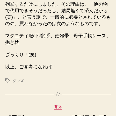
列挙するだけにしました。その理由は、「他の物
で代用できそうだったし、結局無くて済んだから
(笑)」、と言う訳で、一般的に必要とされているも
のの、買わなかったのは次のようなものです。
マタニティ服(下着)系、妊婦帯、母子手帳ケース、
抱き枕
ざっくり！(笑)
以上、ご参考になれば！
グッズ
タ
グ
カ
育児
テ