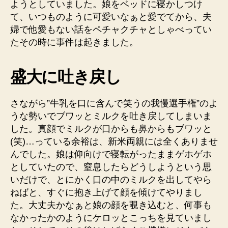
省
ようとしていました。娘をベッドに寝かしつけ
の
て、いつものように可愛いなぁと愛でてから、夫
話
婦で他愛もない話をペチャクチャとしゃべってい
へ
たその時に事件は起きました。
の
盛大に吐き戻し
さながら”牛乳を口に含んで笑うの我慢選手権”のよ
うな勢いでブワッとミルクを吐き戻してしまいま
した。真顔でミルクが口からも鼻からもブワッと
(笑)…っている余裕は、新米両親には全くありませ
んでした。娘は仰向けで寝転がったままゲホゲホ
としていたので、窒息したらどうしようという思
いだけで、とにかく口の中のミルクを出してやら
ねばと、すぐに抱き上げて顔を傾けてやりまし
た。大丈夫かなぁと娘の顔を覗き込むと、何事も
なかったかのようにケロッとこっちを見ていまし