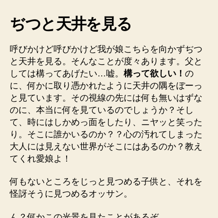
る
ぢつと天井を見る
赤
ち
ゃ
呼びかけど呼びかけど我が娘こちらを向かずぢつ
ん
と天井を見る。そんなことが度々あります。父と
の
しては構ってあげたい…嘘。
構って欲しい！
の
謎
に、何かに取り憑かれたように天井の隅をぼーっ
に
迫
と見ています。その視線の先には何も無いはずな
る！
のに、本当に何を見ているのでしょうか？そし
へ
て、時にはしかめっ面をしたり、ニヤッと笑った
の
り。そこに誰かいるのか？？心の汚れてしまった
大人には見えない世界がそこにはあるのか？教え
てくれ愛娘よ！
何もないところをじっと見つめる子供と、それを
怪訝そうに見つめるオッサン。
ん？何かこの光景を見たことがあるぞ。