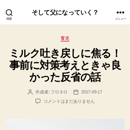
そして父になっていく？
検索
メニュー
カ
育児
テ
ミルク吐き戻しに焦る！
ゴ
リ
事前に対策考えときゃ良
ー
かった反省の話
作成者:
フロネロ
2017-09-17
投
投
稿
稿
ミ
コメントはまだありません
者
日
ル
ク
吐
き