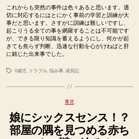
これからも突然の事件は色々あると思います。適
切に対応するにはとにかく事前の学習と訓練が大
事だと思います。さすがに訓練は難しいですし、
起こりうる全ての事を網羅することは不可能です
が、できる限り知識を蓄えるようにし、何かが起
きても焦らず判断、迅速な行動を心がけねばと肝
に銘じた出来事でした。
0歳児
,
トラブル
,
悩み事
,
成長記
タ
グ
カ
育児
テ
娘にシックスセンス！？
ゴ
リ
部屋の隅を見つめる赤ち
ー