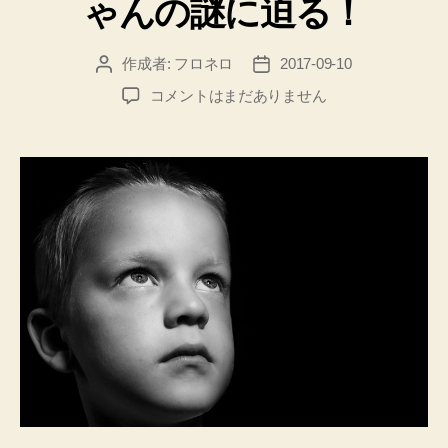
ゃんの謎に迫る！
作成者:
フロネロ
2017-09-10
投
投
稿
稿
娘
コメントはまだありません
者
日
に
シ
ッ
ク
ス
セ
ン
ス！？
部
屋
の
隅
を
見
つ
め