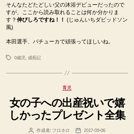
そんなたどたどしい父の沐浴デビューだったので
すが、ここから読み取れることは何か分かりま
す？
伸びしろですね！！
(じゅんいちダビッドソン
風)
本田選手、パチューカで頑張ってほしいね。
0歳児
,
成長記
タ
グ
カ
育児
テ
女の子への出産祝いで嬉
ゴ
リ
しかったプレゼント全集
ー
作成者:
フロネロ
2017-09-06
投
投