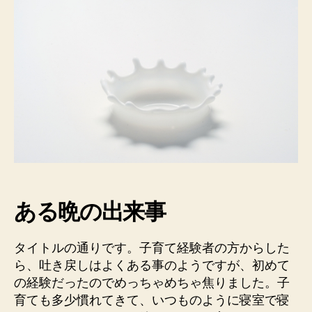
戻
し
に
焦
る！
事
前
に
対
策
考
え
と
ある晩の出来事
き
ゃ
良
タイトルの通りです。子育て経験者の方からした
か
ら、吐き戻しはよくある事のようですが、初めて
っ
の経験だったのでめっちゃめちゃ焦りました。子
た
反
育ても多少慣れてきて、いつものように寝室で寝