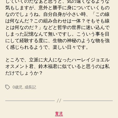
していくのだなぁと思うと、気の遠くなるような
気もしますが、意外と勝手に身についていくもの
なのでしょうね。自分自身が小さい時、「この線
は何なんだ？この組み合わせは一体？そもそも線
とは何なのだ？」などと哲学の世界に迷い込んで
しまった記憶なんて無いですし。こういう事を目
にして経験する度に、生物の神秘のような物を強
く感じられるようで、楽しい日々です。
ところで、立派に大人になったハーレイジョエル
オスメント君、鈴木福君に似ていると思うのは私
だけでしょうか？
0歳児
,
成長記
タ
グ
カ
育児