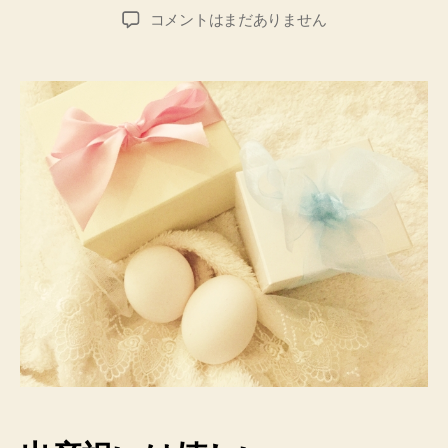
稿
稿
女
コメントはまだありません
者
日
の
子
へ
の
出
産
祝
い
で
嬉
し
か
っ
た
プ
レ
ゼ
ン
ト