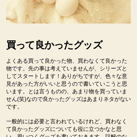
1
-
妊
娠
中
編-
買って良かったグッズ
へ
の
よくある買って良かった物、買わなくて良かった
物です。先の事は考えていませんが、シリーズと
してスタートします！ありがちですが、色々な意
見があった方がいいと思うので書いていこうと思
います。とは言うものの、あまり物を買っていま
せん(笑)なので良かったグッズはあまりネタがない
です。
一般的には必要と言われているけれど、買わなく
て良かったグッズについても役に立つかなと思
い、思いつくグッズを書いておきます。誤解のな