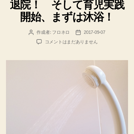
退院！ そして育児実践
ゴ
リ
開始、まずは沐浴！
ー
作成者:
フロネロ
2017-09-07
投
投
稿
稿
退
コメントはまだありません
者
日
院！
そ
し
て
育
児
実
践
開
始、
ま
ず
は
沐