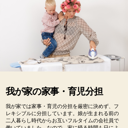
分
担
は？
う
ち
の
夫
婦
が
う
ま
く
回
し
我が家の家事・育児分担
て
る
コ
我が家では家事・育児の分担を厳密に決めず、フ
ツ！
レキシブルに分担しています。娘が生まれる前の
へ
二人暮らし時代からお互いフルタイムの会社員で
の
働いていました。なので、家に帰る時間も日によ