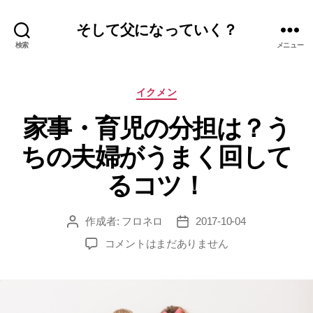
そして父になっていく？
検索
メニュー
カ
イクメン
テ
家事・育児の分担は？う
ゴ
リ
ちの夫婦がうまく回して
ー
るコツ！
作成者:
フロネロ
2017-10-04
投
投
稿
稿
家
コメントはまだありません
者
日
事・
育
児
の